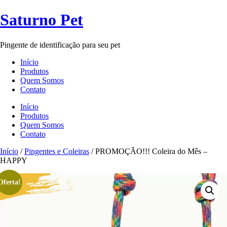
Ir
para
Saturno Pet
o
conteúdo
Pingente de identificação para seu pet
Início
Produtos
Quem Somos
Contato
Menu
Início
Produtos
Quem Somos
Contato
Início
/
Pingentes e Coleiras
/ PROMOÇÃO!!! Coleira do Mês –
HAPPY
Oferta!