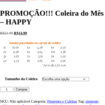
PROMOÇÃO!!! Coleira do Mês
– HAPPY
Original
Current
R$
21.99
R$
14.99
price
price
was:
is:
R$21.99.
R$14.99.
Tamanho da Coleira
PROMOÇÃO!!!
Comprar
Coleira
do
Mês
SKU:
Não aplicável
Categoria:
Pingentes e Coleiras
Tag:
pingente;