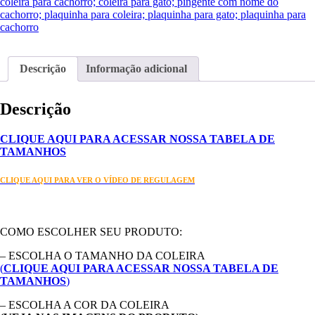
-
coleira para cachorro; coleira para gato; pingente com nome do
HAPPY
cachorro; plaquinha para coleira; plaquinha para gato; plaquinha para
quantidade
cachorro
Descrição
Informação adicional
Descrição
CLIQUE AQUI PARA ACESSAR NOSSA TABELA DE
TAMANHOS
CLIQUE AQUI PARA VER O VÍDEO DE REGULAGEM
COMO ESCOLHER SEU PRODUTO:
– ESCOLHA O TAMANHO DA COLEIRA
(
CLIQUE AQUI PARA ACESSAR NOSSA TABELA DE
TAMANHOS
)
– ESCOLHA A COR DA COLEIRA